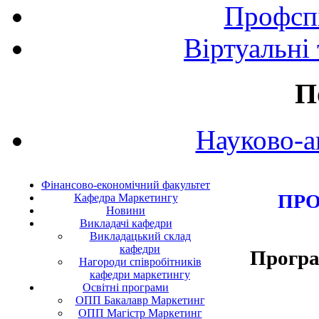
Профспі
Віртуальні
П
Науково-а
Фінансово-економічний факультет
ПРО
Кафедра Маркетингу
Новини
Викладачі кафедри
Викладацький склад
кафедри
Програ
Нагороди співробітників
кафедри маркетингу
Освітні програми
ОПП Бакалавр Маркетинг
ОПП Магістр Маркетинг