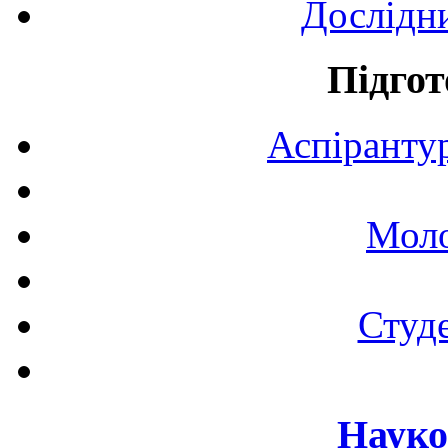
Дослідн
Підгот
Аспірантур
Моло
Студе
Науко