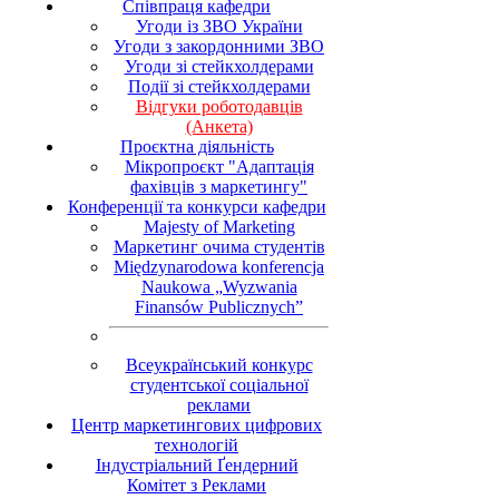
Співпраця кафедри
Угоди із ЗВО України
Угоди з закордонними ЗВО
Угоди зі стейкхолдерами
Події зі стейкхолдерами
Відгуки роботодавців
(Анкета)
Проєктна діяльність
Мікропроєкт "Адаптація
фахівців з маркетингу"
Конференції та конкурси кафедри
Majesty of Marketing
Маркетинг очима студентів
Międzynarodowa konferencja
Naukowa „Wyzwania
Finansów Publicznych”
Всеукраїнський конкурс
студентської соціальної
реклами
Центр маркетингових цифрових
технологій
Індустріальний Ґендерний
Комітет з Реклами