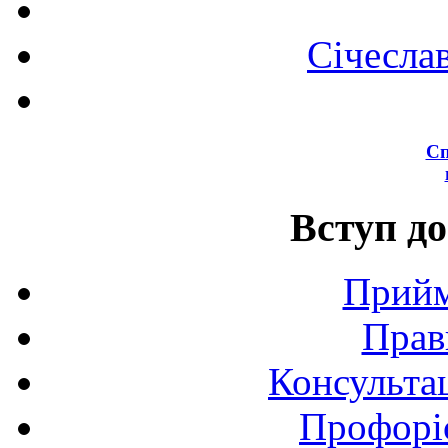
Січесла
Сп
Вступ до
Прийм
Прав
Консультац
Профоріє