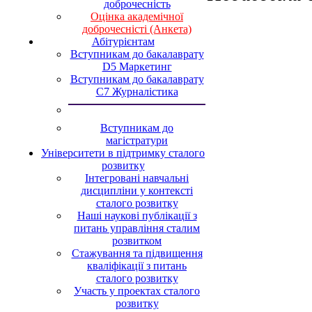
доброчесність
Оцінка академічної
доброчесністі (Анкета)
Абітурієнтам
Вступникам до бакалаврату
D5 Маркетинг
Вступникам до бакалаврату
С7 Журналістика
Вступникам до
магістратури
Університети в підтримку сталого
розвитку
Інтегровані навчальні
дисципліни у контексті
сталого розвитку
Наші наукові публікації з
питань управління сталим
розвитком
Стажування та підвищення
кваліфікації з питань
сталого розвитку
Участь у проектах сталого
розвитку