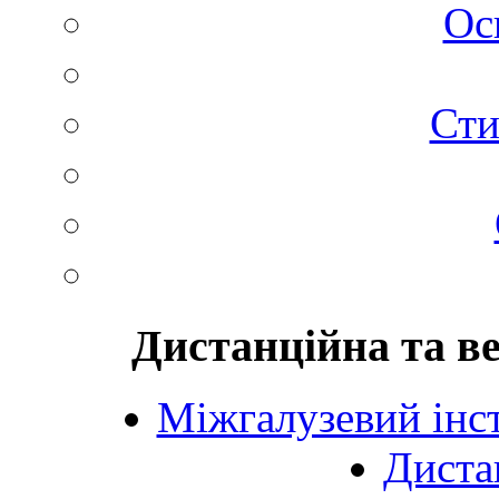
Ос
Сти
Дистанційна та в
Міжгалузевий інст
Диста