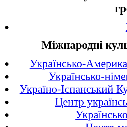
гр
Міжнародні куль
Українсько-Америка
Українсько-німе
Україно-Іспанський К
Центр українсь
Українськ