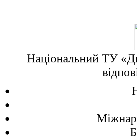
Національний ТУ «Дн
відпов
Міжнаро
Б