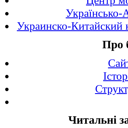
Центр мо
Українсько-
Украинско-Китайский к
Про 
Сай
Істор
Структ
Читальні з