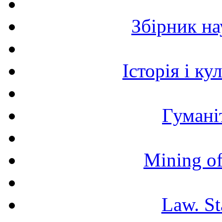
Збірник н
Історія і к
Гумані
Mining of
Law. St