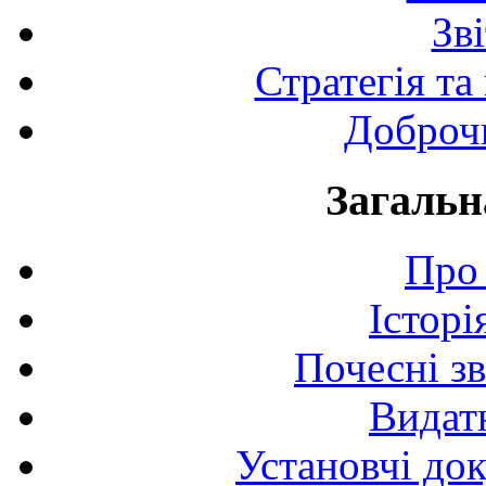
Зв
Стратегія та
Доброчи
Загальн
Про 
Історі
Почесні з
Видат
Установчі до