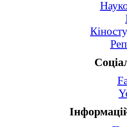
Науко
Кіносту
Реп
Соціа
F
Y
Інформаці