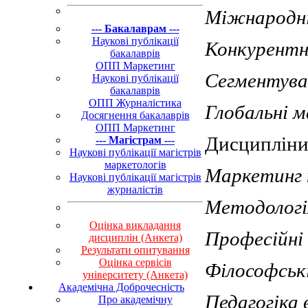
Міжнародні 
--- Бакалаврам ---
Наукові публікації
Конкурентн
бакалаврів
ОПП Маркетинг
Сегментуван
Наукові публікації
бакалаврів
ОПП Журналістика
Глобальні м
Досягнення бакалаврів
ОПП Маркетинг
Дисципліни
--- Магістрам ---
Наукові публікації магістрів
маркетологів
Маркетинг 
Наукові публікації магістрів
журналістів
Методологі
Оцінка викладання
Професійні 
дисциплін (Анкета)
Результати опитування
Оцінка сервісів
Філософськ
університету (Анкета)
Академічна Доброчесність
Педагогіка 
Про академічну