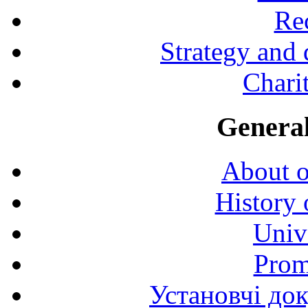
Rec
Strategy and
Charit
General
About o
History 
Univ
Prom
Установчі до