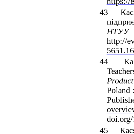
https://
43
Кас
підприє
НТУУ 
http
://
e
5651.16
44
Ka
Teache
Product
Poland
Publish
overvie
doi.org
45
Кас