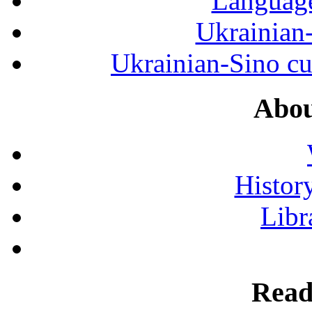
Language
Ukrainian
Ukrainian-Sino cul
Abou
History
Libr
Read