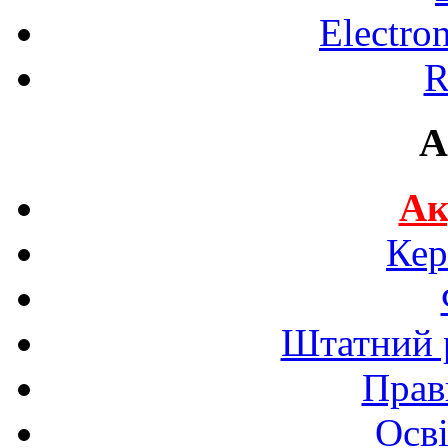
Electro
R
A
Ак
Кер
Штатний р
Прав
Осві