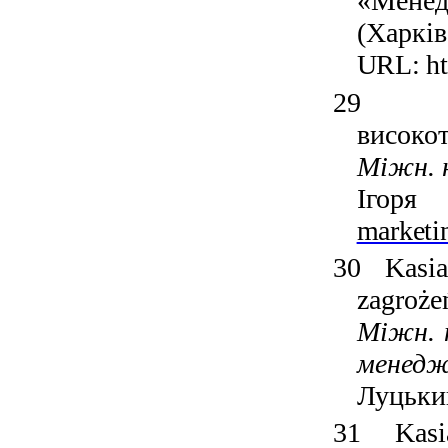
«Менед
(Харків
URL:
h
29
високот
Міжн. 
Ігоря
marketi
30
Kasia
zagroże
Міжн. н
менедж
Луцький
31
Kasi