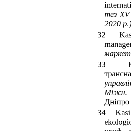
interna
тез
XV
2020 р.
32
Ka
m
anag
маркети
33
трансн
управлі
Міжн. н
Дніпро 
34
Kasi
ekologi