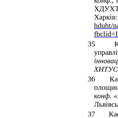
конф., 
ХДУХТ 
Харків
hduht/n
fbcli
35
К
управл
іннова
ХНТУС
36
Ка
площин
конф. 
Львівсь
37
Ка