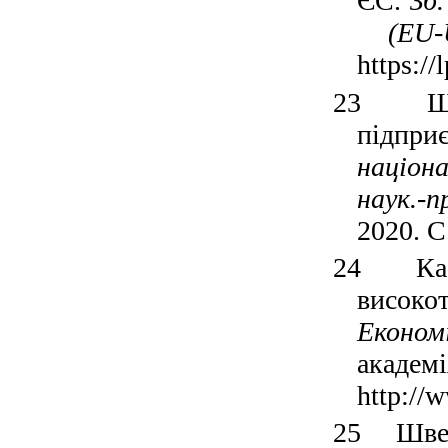
ЄС.
Зб.
(EU-Uk
https://
23
Ш
підпри
націон
наук.-
2020. C
24
Ка
високо
Економ
академ
http://w
25
Швец