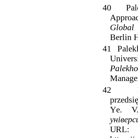
40
Pal
Approa
Global 
Berlin 
41
Palek
Univers
Palekho
Managem
42
przeds
Y
e.
V
універс