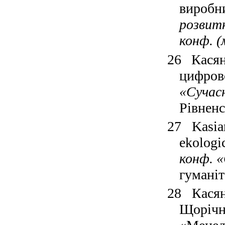
виробн
розвит
конф. (
26
Кася
цифров
«Сучасн
Рівненс
27
Kasia
ekologi
конф. «
гуманіт
28
Кася
Щорічн