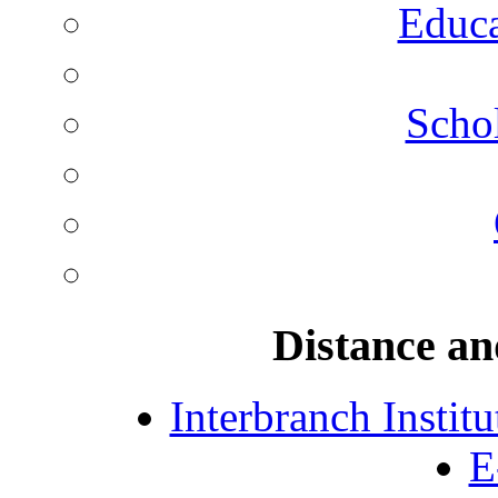
Educa
Schol
Distance an
Interbranch Instit
E