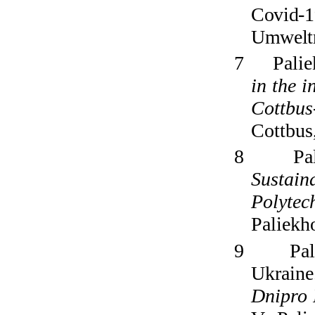
Covid-1
Umweltr
7
Palie
in the 
Cottbus
Cottbus
8
Pa
Sustain
Polytec
Paliekh
9
Pal
Ukrain
Dnipro 