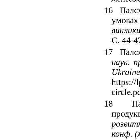
16
Палє
умовах
виклики
С. 44-4
17
Палєх
наук. п
Ukraine
https://
circle.p
18
П
продук
розвит
конф. (