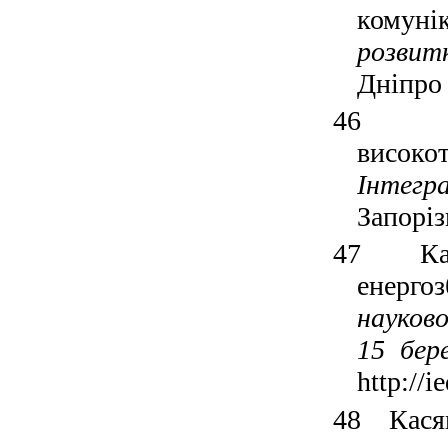
комуні
розвитк
Дніпро 
46
високо
Інтегра
Запоріз
47
К
енерго
науков
15 бер
http://
48
Кася