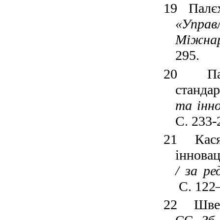
19
Палє
«
Управ
Міжнар
295
.
20
П
стандар
та інн
С. 233-
21
Кас
інновац
/ за ре
С. 122
22
Швец