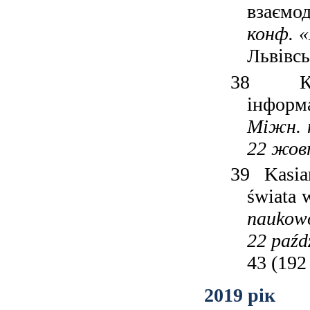
взаємо
конф. «
Львівсь
38
К
інформ
Міжн. 
22 жовт
39
Kasia
świata 
naukowo
22 paźd
43 (19
201
9
рік