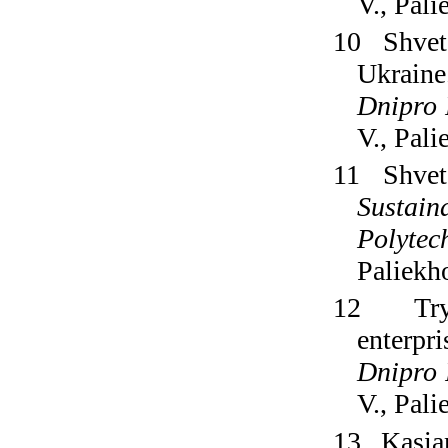
V., Pal
10
Shvet
Ukrain
Dnipro 
V., Pal
11
Shvet
Sustain
Polytec
Paliekh
12
Tr
enterpri
Dnipro 
V., Pal
13
Kasia