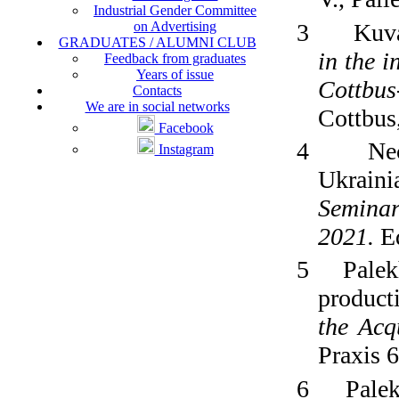
Industrial Gender Committee
3
Kuva
on Advertising
GRADUATES / ALUMNI CLUB
in the 
Feedback from graduates
Years of issue
Cottbus
Contacts
We are in social networks
Cottbus
Facebook
4
Ne
Instagram
Ukraini
Seminar
2021.
Ed
5
Palek
product
the Acq
Praxis 
6
Palek