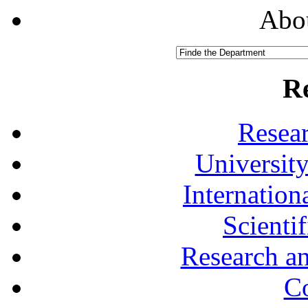
Abou
R
Resea
University
Internationa
Scienti
Research a
Co