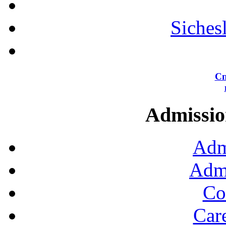
Siches
Сп
Admission
Adm
Admi
Co
Car