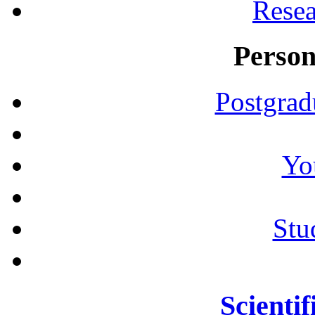
Resea
Person
Postgrad
Yo
Stu
Scientif