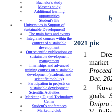
Bachelor's study
Master's study
Additional learning
opportunities
b
Student's life
Universities in Support of
Sustainable Development!
The main facts and events
Integrated courses within the
2021 рік
context of sustainable
development
Our scientific publications on
1
Dre
sustainable development
market
management
Internships and advanced
Proceed
training courses on sustainable
development (academic and
Dec. 2
scientific mobility)
Participation in projects on
2
Kuva
sustainable development
Scientific Activities
goals.
Marketing Digital Technology
Center
Dnipro 
Student`s conferences
V., Pal
Marketing club