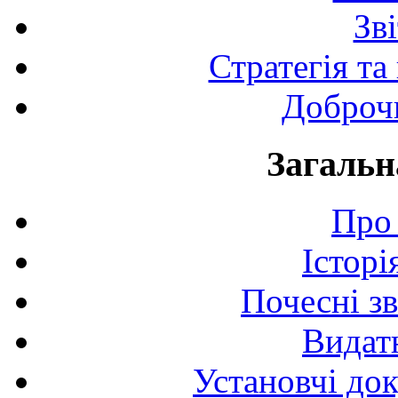
Зв
Стратегія та
Доброчи
Загальн
Про 
Історі
Почесні з
Видат
Установчі до