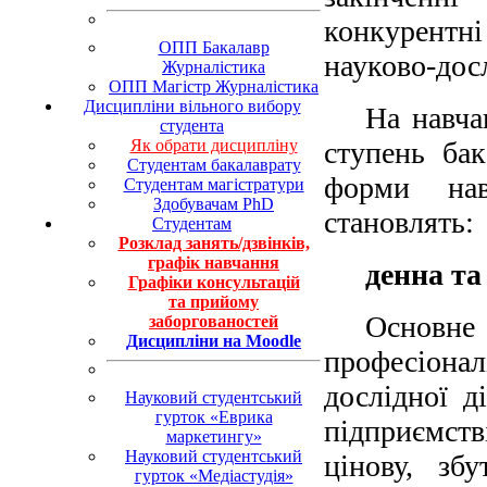
конкурентні
ОПП Бакалавр
науково-дос
Журналістика
ОПП Магістр Журналістика
Дисципліни вільного вибору
На навча
студента
Як обрати дисципліну
ступень бак
Студентам бакалаврату
форми нав
Студентам магістратури
Здобувачам PhD
становлять:
Студентам
Розклад занять/дзвінків,
графік навчання
денна та
Графіки консультацій
та прийому
Основне
заборгованостей
Дисципліни на Moodle
професіонал
дослідної д
Науковий студентський
гурток «Еврика
підприємств
маркетингу»
Науковий студентський
цінову, зб
гурток «Медіастудія»