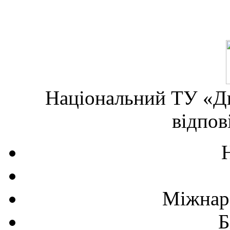
Національний ТУ «Дн
відпов
Міжнаро
Б