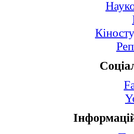
Науко
Кіносту
Реп
Соціа
F
Y
Інформаці