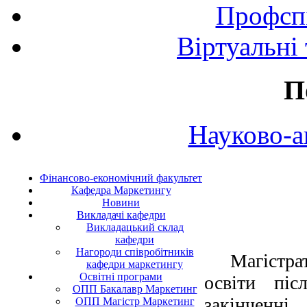
Профспі
Віртуальні
П
Науково-а
Фінансово-економічний факультет
Кафедра Маркетингу
Новини
Викладачі кафедри
Викладацький склад
кафедри
Нагороди співробітників
Магістра
кафедри маркетингу
Освітні програми
освіти піс
ОПП Бакалавр Маркетинг
закінченн
ОПП Магістр Маркетинг