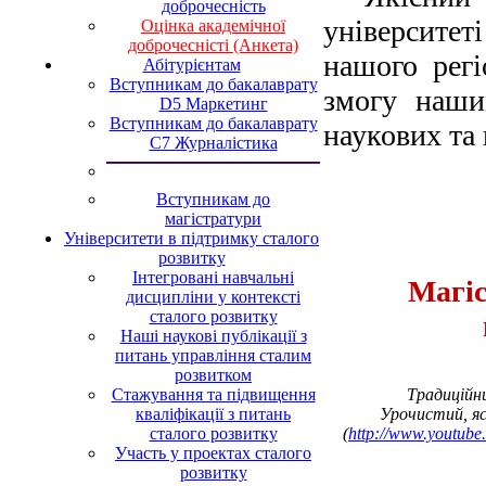
доброчесність
університеті
Оцінка академічної
доброчесністі (Анкета)
нашого регі
Абітурієнтам
Вступникам до бакалаврату
змогу наши
D5 Маркетинг
Вступникам до бакалаврату
наукових та 
С7 Журналістика
Вступникам до
магістратури
Університети в підтримку сталого
розвитку
Інтегровані навчальні
Магіс
дисципліни у контексті
сталого розвитку
Наші наукові публікації з
питань управління сталим
розвитком
Стажування та підвищення
Традиційни
кваліфікації з питань
Урочистий, я
сталого розвитку
(
http://www.youtub
Участь у проектах сталого
розвитку