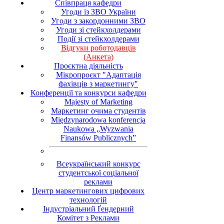
Співпраця кафедри
Угоди із ЗВО України
Угоди з закордонними ЗВО
Угоди зі стейкхолдерами
Події зі стейкхолдерами
Відгуки роботодавців
(Анкета)
Проєктна діяльність
Мікропроєкт "Адаптація
фахівців з маркетингу"
Конференції та конкурси кафедри
Majesty of Marketing
Маркетинг очима студентів
Międzynarodowa konferencja
Naukowa „Wyzwania
Finansów Publicznych”
Всеукраїнський конкурс
студентської соціальної
реклами
Центр маркетингових цифрових
технологій
Індустріальний Ґендерний
Комітет з Реклами