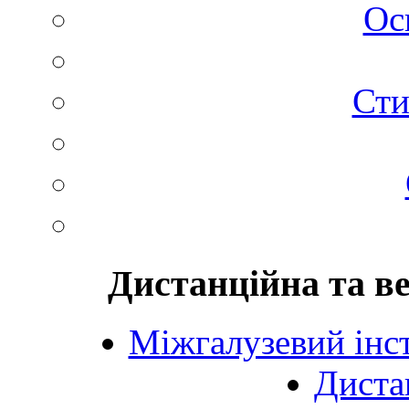
Ос
Сти
Дистанційна та в
Міжгалузевий інст
Диста