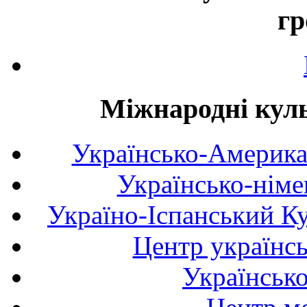
гр
Міжнародні куль
Українсько-Америка
Українсько-німе
Україно-Іспанський К
Центр українсь
Українськ