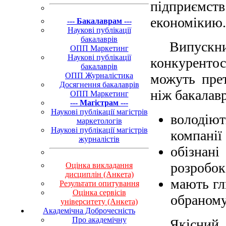
підприємс
економікию.
--- Бакалаврам ---
Наукові публікації
бакалаврів
Випускн
ОПП Маркетинг
Наукові публікації
конкурентос
бакалаврів
ОПП Журналістика
можуть прет
Досягнення бакалаврів
ніж бакалавр
ОПП Маркетинг
--- Магістрам ---
Наукові публікації магістрів
володіют
маркетологів
Наукові публікації магістрів
компанії
журналістів
обізнан
розробок
Оцінка викладання
дисциплін (Анкета)
мають гл
Результати опитування
Оцінка сервісів
обраному
університету (Анкета)
Академічна Доброчесність
Про академічну
Якісний