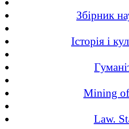
Збірник н
Історія і к
Гумані
Mining of
Law. St