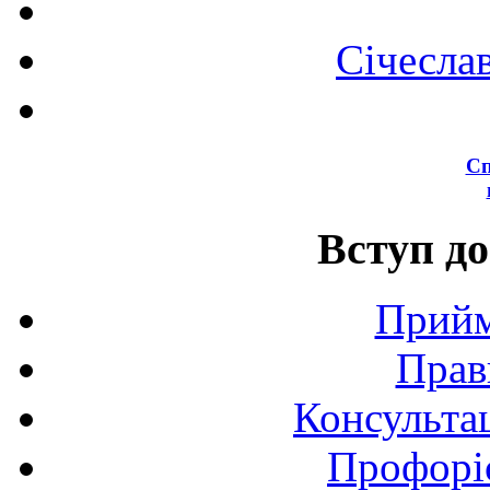
Січесла
Сп
Вступ до
Прийм
Прав
Консультац
Профоріє