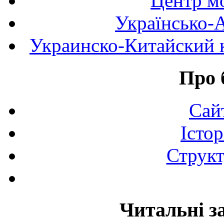
Центр мо
Українсько-
Украинско-Китайский к
Про 
Сай
Істор
Структ
Читальні з