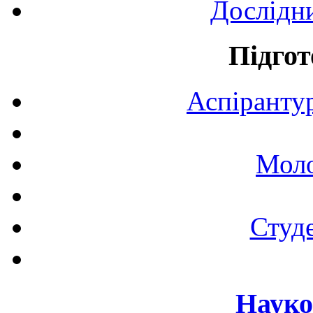
Дослідн
Підгот
Аспірантур
Моло
Студе
Науко