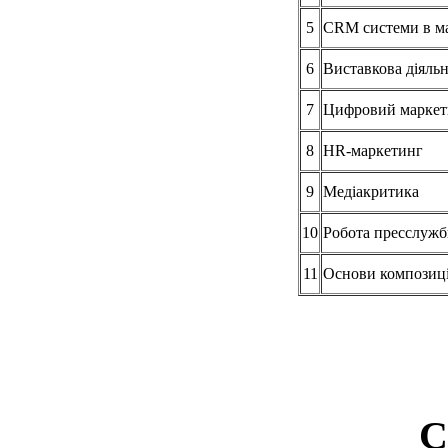
5
CRM системи в м
6
Виставкова діяльн
7
Цифровий маркет
8
HR-маркетинг
9
Медіакритика
10
Робота пресслужб
11
Основи композиції
С