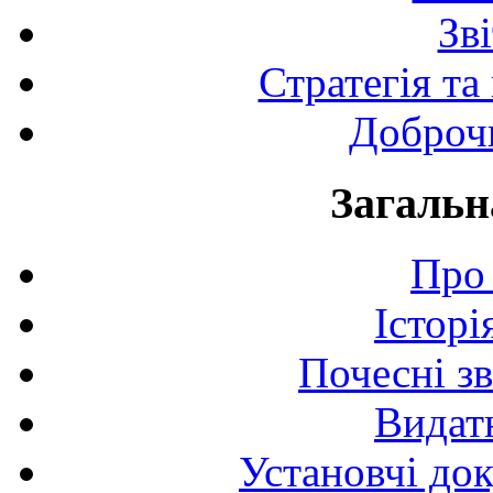
Зв
Стратегія та
Доброчи
Загальн
Про 
Історі
Почесні з
Видат
Установчі до