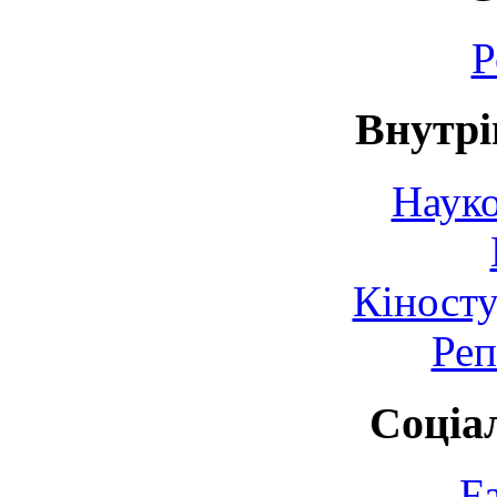
Р
Внутрі
Науко
Кіносту
Реп
Соціа
F