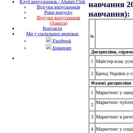
Клуб випускників / Alumni Club
навчання 20
Відгуки випускників
навчання):
Роки випуску
Відгуки випускників
(Анкета)
Контакти
Ми у соціальних мережах
№
Facebook
Instagram
Дисципліни, спрямов
1
Майстер-клас усп
2
Бренд України у с
Фахові дисциплін
1
Маркетинг у ланц
Маркетинг публіч
2
3
Маркетинг в рите
4
Маркетинг у соці