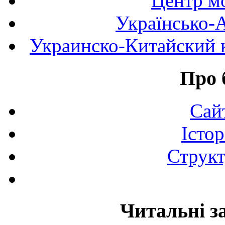
Центр мо
Українсько-
Украинско-Китайский к
Про 
Сай
Істор
Структ
Читальні з