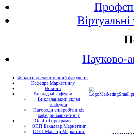
Профспі
Віртуальні
П
Науково-а
Фінансово-економічний факультет
Кафедра Маркетингу
Новини
Викладачі кафедри
Викладацький склад
кафедри
Нагороди співробітників
кафедри маркетингу
Освітні програми
ОПП Бакалавр Маркетинг
ОПП Магістр Маркетинг