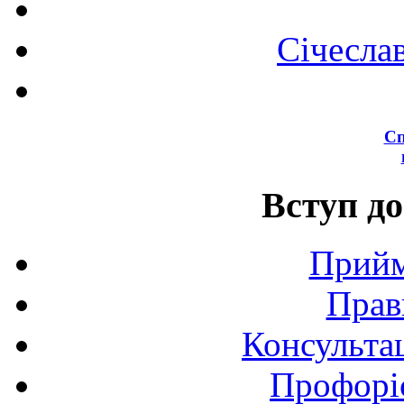
Січесла
Сп
Вступ до
Прийм
Прав
Консультац
Профоріє