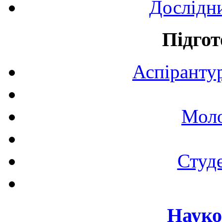
Дослідн
Підгот
Аспірантур
Моло
Студе
Науко