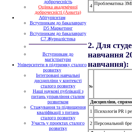
доброчесність
Проблематика ЗМ
4
Оцінка академічної
доброчесністі (Анкета)
Абітурієнтам
Вступникам до бакалаврату
D5 Маркетинг
Вступникам до бакалаврату
С7 Журналістика
2.
Для студе
навчання 20
Вступникам до
магістратури
навчання):
Університети в підтримку сталого
розвитку
Інтегровані навчальні
дисципліни у контексті
сталого розвитку
№
Наші наукові публікації з
питань управління сталим
розвитком
Дисципліни, спрямов
Стажування та підвищення
1
Психологія PR і р
кваліфікації з питань
сталого розвитку
Участь у проектах сталого
2
Персональний бр
розвитку