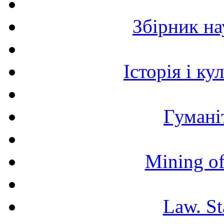
Збірник н
Історія і к
Гумані
Mining of
Law. St