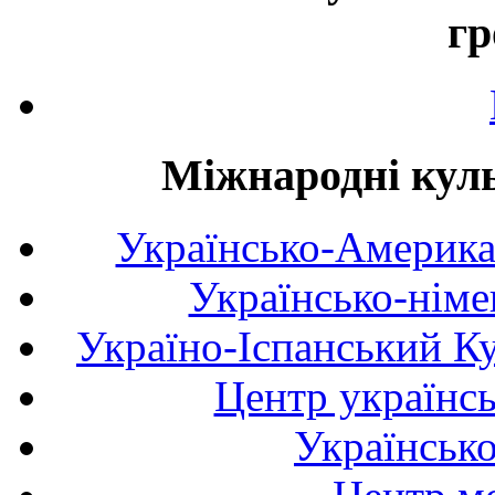
гр
Міжнародні куль
Українсько-Америка
Українсько-німе
Україно-Іспанський К
Центр українсь
Українськ