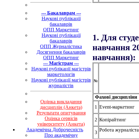
--- Бакалаврам ---
Наукові публікації
бакалаврів
ОПП Маркетинг
Наукові публікації
1.
Для студе
бакалаврів
навчання 20
ОПП Журналістика
Досягнення бакалаврів
навчання):
ОПП Маркетинг
--- Магістрам ---
Наукові публікації магістрів
маркетологів
Наукові публікації магістрів
№
журналістів
Фахові дисциплін
Оцінка викладання
1
Event-маркетинг
дисциплін (Анкета)
Результати опитування
Оцінка сервісів
2
Копірайтинг
університету (Анкета)
Академічна Доброчесність
Робота журналіста 
3
Про академічну