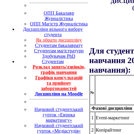
ДИСЦИП
ОПП Бакалавр
Журналістика
ОПП Магістр Журналістика
Дисципліни вільного вибору
студента
Як обрати дисципліну
Студентам бакалаврату
Для студент
Студентам магістратури
Здобувачам PhD
навчання 20
Студентам
Розклад занять/дзвінків,
навчання):
графік навчання
Графіки консультацій
та прийому
заборгованостей
№
Дисципліни на Moodle
Фахові дисциплін
Науковий студентський
гурток «Еврика
1
Event-маркетинг
маркетингу»
Науковий студентський
2
Копірайтинг
гурток «Медіастудія»