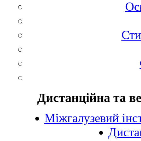
Ос
Сти
Дистанційна та в
Міжгалузевий інст
Диста