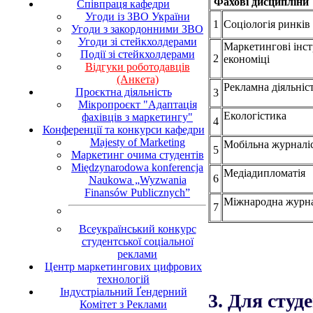
Фахові дисциплін
Співпраця кафедри
Угоди із ЗВО України
1
Соціологія ринків
Угоди з закордонними ЗВО
Угоди зі стейкхолдерами
Маркетингові інс
Події зі стейкхолдерами
2
економіці
Відгуки роботодавців
(Анкета)
Рекламна діяльніс
Проєктна діяльність
3
Мікропроєкт "Адаптація
Екологістика
фахівців з маркетингу"
4
Конференції та конкурси кафедри
Majesty of Marketing
Мобільна журналі
5
Маркетинг очима студентів
Międzynarodowa konferencja
Медіадипломатія
6
Naukowa „Wyzwania
Finansów Publicznych”
Міжнародна журна
7
Всеукраїнський конкурс
студентської соціальної
реклами
Центр маркетингових цифрових
технологій
Індустріальний Ґендерний
3.
Для студе
Комітет з Реклами