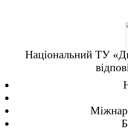
Національний ТУ «Дн
відпов
Міжнаро
Б